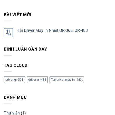
BÀI VIẾT MỚI
Tải Driver Máy In Nhiệt QR-368, QR-488
11
Th1
BÌNH LUẬN GẦN ĐÂY
TAG CLOUD
driver qr-368
driver qr-488
Tải driver máy in nhiệt
DANH MỤC
Thư viện
(1)