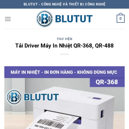
Skip
BLUTUT - CÔNG NGHỆ VÀ THIẾT BỊ CÔNG NGHỆ
to
content
0
THƯ VIỆN
Tải Driver Máy In Nhiệt QR-368, QR-488