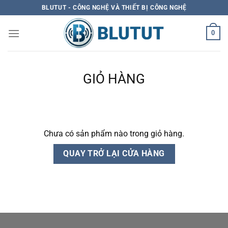
Skip
BLUTUT - CÔNG NGHỆ VÀ THIẾT BỊ CÔNG NGHỆ
to
content
0
GIỎ HÀNG
Chưa có sản phẩm nào trong giỏ hàng.
QUAY TRỞ LẠI CỬA HÀNG