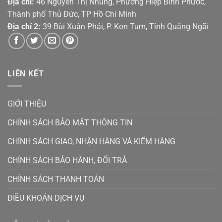
Địa chỉ:
46 Nguyễn Thị Nhung, Phường Hiệp Bình Phước,
Thành phố Thủ Đức, TP Hồ Chí Minh
Địa chỉ 2:
39 Bùi Xuân Phái, P. Kon Tum, Tỉnh Quãng Ngãi
LIÊN KẾT
GIỚI THIỆU
CHÍNH SÁCH BẢO MẬT THÔNG TIN
CHÍNH SÁCH GIAO, NHẬN HÀNG VÀ KIỂM HÀNG
CHÍNH SÁCH BẢO HÀNH, ĐỔI TRẢ
CHÍNH SÁCH THANH TOÁN
ĐIỀU KHOẢN DỊCH VỤ