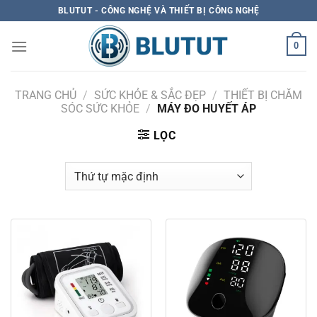
Skip
BLUTUT - CÔNG NGHỆ VÀ THIẾT BỊ CÔNG NGHỆ
to
content
0
TRANG CHỦ
/
SỨC KHỎE & SẮC ĐẸP
/
THIẾT BỊ CHĂM
SÓC SỨC KHỎE
/
MÁY ĐO HUYẾT ÁP
LỌC