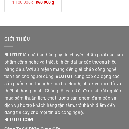
Giá
Giá
1.100.000
₫
860.000
₫
gốc
hiện
là:
tại
1.100.000 ₫.
là:
860.000 ₫.
GIỚI THIỆU
BLUTUT
là nhà bán hàng uy tín chuyên phân phối các sản
phẩm công nghệ và thiết bị hiện đại từ các thương hiệu
hàng đầu. Với sứ mệnh mang đến giải pháp công nghệ
tiên tiến cho người dùng,
BLUTUT
cung cấp đa dạng các
sản phẩm như tai nghe, loa bluetooth, phụ kiện điện tử và
thiết bị thông minh. Chúng tôi cam kết đem lại trải nghiệm
mua sắm thuận tiện, chất lượng sản phẩm đảm bảo và
dịch vụ hỗ trợ khách hàng tận tâm, trở thành điểm đến
đáng tin cậy cho mọi tín đồ công nghệ.
BLUTUT.COM