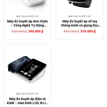
MÁY ĐO HUYẾT ÁP
MÁY ĐO HUYẾT ÁP
Máy đo huyết áp Arm Style
Máy đo huyết áp cổ tay
– Công Nghệ Tự Động
thông minh có giọng đọc
Thông Minh, Theo Dõi Sức
tiếng việt
Giá
Giá
Giá
Giá
620.000
₫
290.000
₫
859.000
₫
579.000
₫
Khỏe Tại Nhà
gốc
hiện
gốc
hiện
là:
tại
là:
tại
620.000 ₫.
là:
859.000 ₫.
là:
290.000 ₫.
579.000
MÁY ĐO HUYẾT ÁP
Máy đo huyết áp điện tử
KAW – màn hình LCD, đo tự
động, vòng bít cánh tay