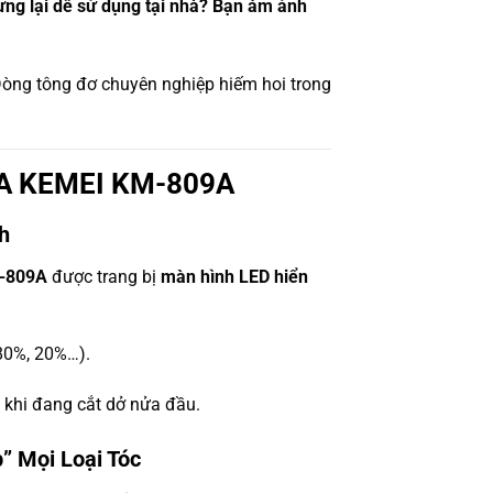
g lại dễ sử dụng tại nhà?
Bạn ám ảnh
òng tông đơ chuyên nghiệp hiếm hoi trong
A KEMEI KM-809A
h
-809A
được trang bị
màn hình LED hiển
 80%, 20%…).
khi đang cắt dở nửa đầu.
” Mọi Loại Tóc