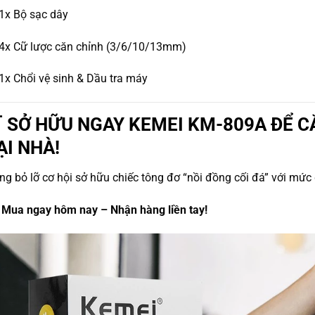
1x Bộ sạc dây
4x Cữ lược căn chỉnh (3/6/10/13mm)
1x Chổi vệ sinh & Dầu tra máy
 SỞ HỮU NGAY KEMEI KM-809A ĐỂ 
ẠI NHÀ!
g bỏ lỡ cơ hội sở hữu chiếc tông đơ “nồi đồng cối đá” với mức 

Mua ngay hôm nay – Nhận hàng liền tay!