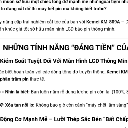
n muốn sở hữu một chiếc tông đơ mạnh mẽ như ngoài tiệm nhưn
 lo đang cắt dở thì máy hết pin mà không biết trước?
 nâng cấp trải nghiệm cắt tóc của bạn với
Kemei KM-809A
– D
n khúc giá tốt sở hữu màn hình LCD báo pin thông minh.
 NHỮNG TÍNH NĂNG “ĐÁNG TIỀN” CỦ
 Kiểm Soát Tuyệt Đối Với Màn Hình LCD Thông Min
c biệt hoàn toàn với các dòng tông đơ truyền thống,
Kemei KM
 phần trăm pin
thực tế.
👀
Nhìn là biết:
Bạn luôn nắm rõ dung lượng pin còn lại (100%,
🚫
Xóa tan nỗi lo:
Không bao giờ còn cảnh “máy chết lâm sàng” 
 Động Cơ Mạnh Mẽ – Lưỡi Thép Sắc Bén “Bất Chấp