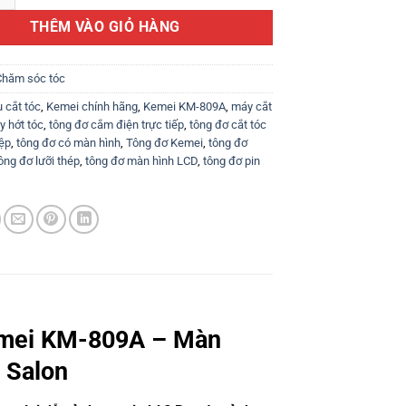
720.000 ₫.
là:
THÊM VÀO GIỎ HÀNG
580.000 ₫.
Chăm sóc tóc
 cắt tóc
,
Kemei chính hãng
,
Kemei KM-809A
,
máy cắt
y hớt tóc
,
tông đơ cắm điện trực tiếp
,
tông đơ cắt tóc
ệp
,
tông đơ có màn hình
,
Tông đơ Kemei
,
tông đơ
ông đơ lưỡi thép
,
tông đơ màn hình LCD
,
tông đơ pin
emei KM-809A – Màn
 Salon