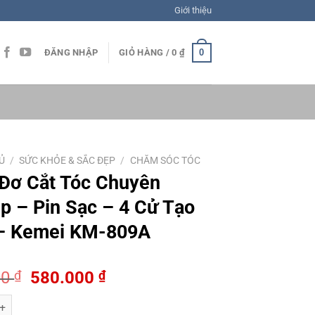
Giới thiệu
0
ĐĂNG NHẬP
GIỎ HÀNG /
0
₫
Ủ
/
SỨC KHỎE & SẮC ĐẸP
/
CHĂM SÓC TÓC
Đơ Cắt Tóc Chuyên
p – Pin Sạc – 4 Cử Tạo
 – Kemei KM-809A
Giá
Giá
00
₫
580.000
₫
gốc
hiện
t Tóc Chuyên Nghiệp - Pin Sạc - 4 Cử Tạo Kiểu - Kemei KM-809A số lư
là:
tại