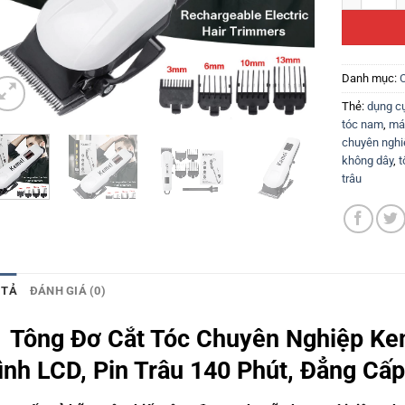
Danh mục:
Thẻ:
dụng cụ
tóc nam
,
má
chuyên nghi
không dây
,
t
trâu
 TẢ
ĐÁNH GIÁ (0)
 Tông Đơ Cắt Tóc Chuyên Nghiệp K
ình LCD, Pin Trâu 140 Phút, Đẳng Cấp