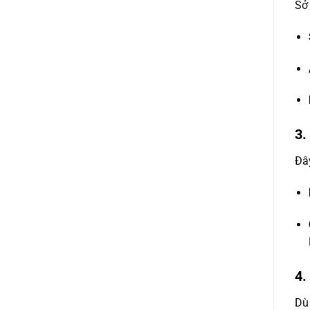
Sở 
3.
Đây
4.
Dù 