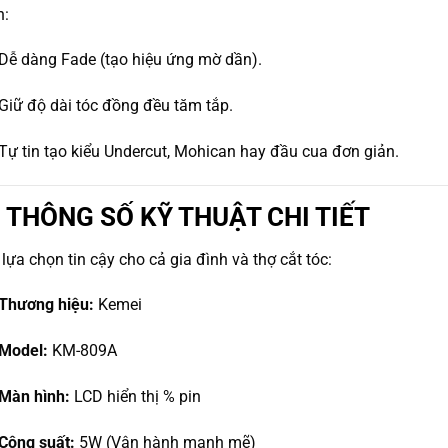
n:
Dễ dàng Fade (tạo hiệu ứng mờ dần).
Giữ độ dài tóc đồng đều tăm tắp.
Tự tin tạo kiểu Undercut, Mohican hay đầu cua đơn giản.
️ THÔNG SỐ KỸ THUẬT CHI TIẾT
lựa chọn tin cậy cho cả gia đình và thợ cắt tóc:
Thương hiệu:
Kemei
Model:
KM-809A
Màn hình:
LCD hiển thị % pin
Công suất:
5W (Vận hành mạnh mẽ)