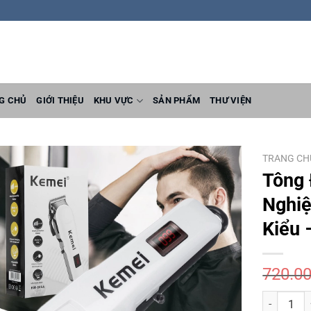
G CHỦ
GIỚI THIỆU
KHU VỰC
SẢN PHẨM
THƯ VIỆN
TRANG CH
Tông 
Nghiệ
Kiểu
720.0
Tông Đơ Cắ