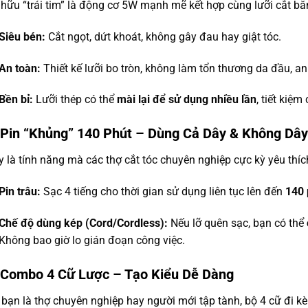
hữu “trái tim” là động cơ 5W mạnh mẽ kết hợp cùng lưỡi cắt b
Siêu bén:
Cắt ngọt, dứt khoát, không gây đau hay giật tóc.
An toàn:
Thiết kế lưỡi bo tròn, không làm tổn thương da đầu, an
Bền bỉ:
Lưỡi thép có thể
mài lại để sử dụng nhiều lần
, tiết kiệm
 Pin “Khủng” 140 Phút – Dùng Cả Dây & Không Dây
 là tính năng mà các thợ cắt tóc chuyên nghiệp cực kỳ yêu thíc
Pin trâu:
Sạc 4 tiếng cho thời gian sử dụng liên tục lên đến
140 
Chế độ dùng kép (Cord/Cordless):
Nếu lỡ quên sạc, bạn có thể
Không bao giờ lo gián đoạn công việc.
 Combo 4 Cữ Lược – Tạo Kiểu Dễ Dàng
bạn là thợ chuyên nghiệp hay người mới tập tành, bộ 4 cữ đi 