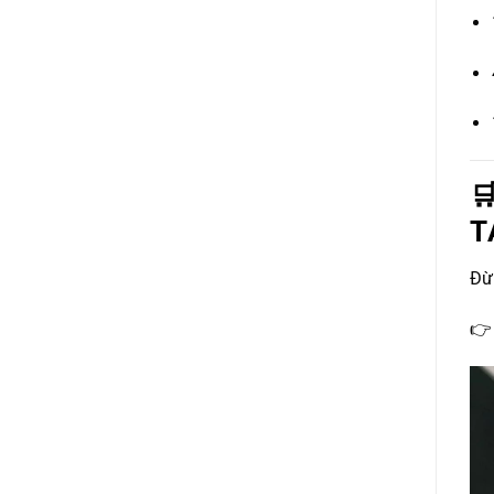

T
Đừn
