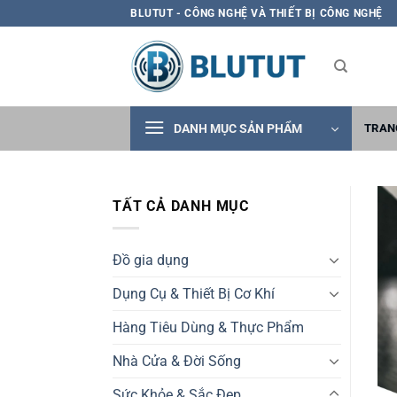
Skip
BLUTUT - CÔNG NGHỆ VÀ THIẾT BỊ CÔNG NGHỆ
to
content
DANH MỤC SẢN PHẨM
TRAN
TẤT CẢ DANH MỤC
Đồ gia dụng
Dụng Cụ & Thiết Bị Cơ Khí
Hàng Tiêu Dùng & Thực Phẩm
Nhà Cửa & Đời Sống
Sức Khỏe & Sắc Đẹp