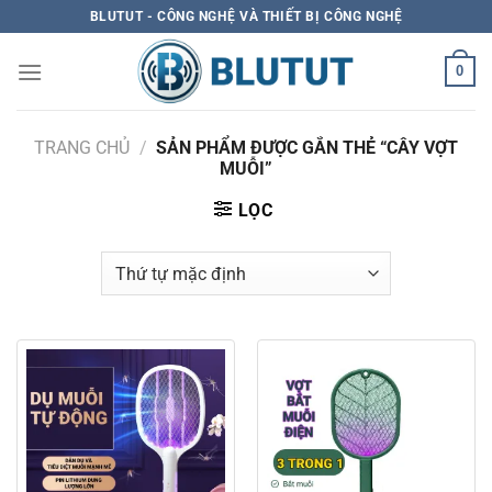
Skip
BLUTUT - CÔNG NGHỆ VÀ THIẾT BỊ CÔNG NGHỆ
to
content
0
TRANG CHỦ
/
SẢN PHẨM ĐƯỢC GẮN THẺ “CÂY VỢT
MUỖI”
LỌC