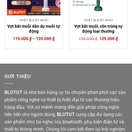
THIẾT BỊ DIỆT MUỖI
THIẾT BỊ DIỆT MUỖI
Vợt bắt muỗi dẫn dụ muỗi tự
Vợt bắt muỗi, côn trùng tự
động
động loại thường
Giá
Giá
119.000
₫
–
159.000
₫
159.000
₫
129.000
₫
gốc
hiện
là:
tại
159.000 ₫.
là:
129.000
GIỚI THIỆU
BLUTUT
là nhà bán hàng uy tín chuyên phân phối các sản
phẩm công nghệ và thiết bị hiện đại từ các thương hiệu
hàng đầu. Với sứ mệnh mang đến giải pháp công nghệ
tiên tiến cho người dùng,
BLUTUT
cung cấp đa dạng các
sản phẩm như tai nghe, loa bluetooth, phụ kiện điện tử và
thiết bị thông minh. Chúng tôi cam kết đem lại trải nghiệm