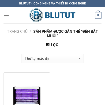
Skip
BLUTUT - CÔNG NGHỆ VÀ THIẾT BỊ CÔNG NGHỆ
to
content
0
TRANG CHỦ
/
SẢN PHẨM ĐƯỢC GẮN THẺ “ĐÈN BẮT
MUỖI”
LỌC