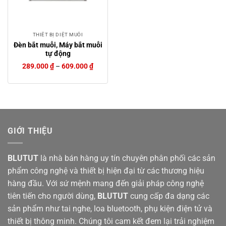
THIẾT BỊ DIỆT MUỖI
Đèn bắt muỗi, Máy bắt muỗi
tự động
289.000
₫
–
609.000
₫
GIỚI THIỆU
BLUTUT
là nhà bán hàng uy tín chuyên phân phối các sản
phẩm công nghệ và thiết bị hiện đại từ các thương hiệu
hàng đầu. Với sứ mệnh mang đến giải pháp công nghệ
tiên tiến cho người dùng,
BLUTUT
cung cấp đa dạng các
sản phẩm như tai nghe, loa bluetooth, phụ kiện điện tử và
thiết bị thông minh. Chúng tôi cam kết đem lại trải nghiệm