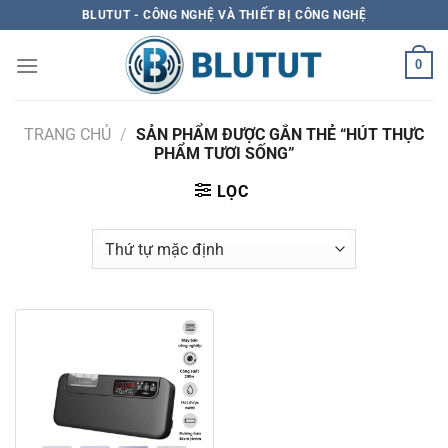
Skip
BLUTUT - CÔNG NGHỆ VÀ THIẾT BỊ CÔNG NGHỆ
to
content
0
TRANG CHỦ
/
SẢN PHẨM ĐƯỢC GẮN THẺ “HÚT THỰC
PHẨM TƯƠI SỐNG”
LỌC