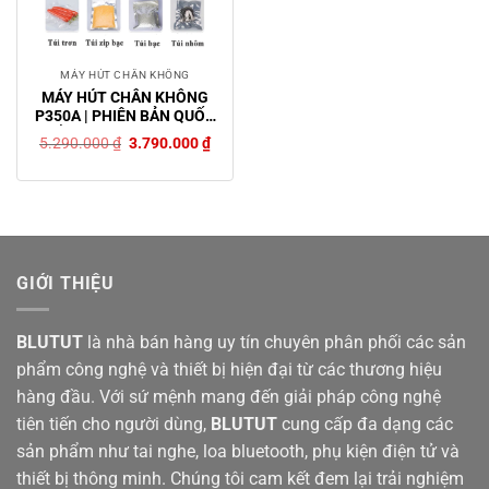
MÁY HÚT CHÂN KHÔNG
MÁY HÚT CHÂN KHÔNG
P350A | PHIÊN BẢN QUỐC
TẾ | BÁN CÔNG NGHIỆP
Giá
Giá
5.290.000
₫
3.790.000
₫
gốc
hiện
là:
tại
5.290.000 ₫.
là:
3.790.000 ₫.
GIỚI THIỆU
BLUTUT
là nhà bán hàng uy tín chuyên phân phối các sản
phẩm công nghệ và thiết bị hiện đại từ các thương hiệu
hàng đầu. Với sứ mệnh mang đến giải pháp công nghệ
tiên tiến cho người dùng,
BLUTUT
cung cấp đa dạng các
sản phẩm như tai nghe, loa bluetooth, phụ kiện điện tử và
thiết bị thông minh. Chúng tôi cam kết đem lại trải nghiệm