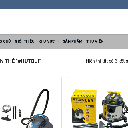
G CHỦ
GIỚI THIỆU
KHU VỰC
SẢN PHẨM
THƯ VIỆN
 THẺ “#HUTBUI”
Hiển thị tất cả 3 kết 