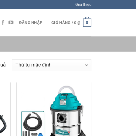
Giới thiệu
0
ĐĂNG NHẬP
GIỎ HÀNG /
0
₫
quả