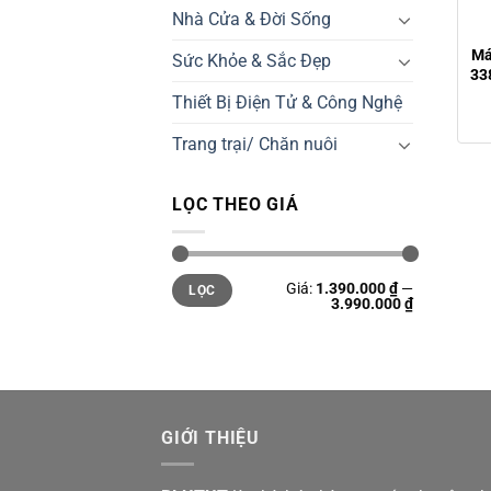
Nhà Cửa & Đời Sống
Má
Sức Khỏe & Sắc Đẹp
33
Thiết Bị Điện Tử & Công Nghệ
Trang trại/ Chăn nuôi
LỌC THEO GIÁ
Giá
Giá
Giá:
1.390.000 ₫
—
LỌC
thấp
cao
3.990.000 ₫
nhất
nhất
GIỚI THIỆU