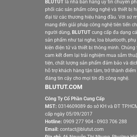
BLUTUT
là nhà bán hàng uy tín chuyên p
phối các sản phẩm công nghệ và thiết bị h
đại từ các thương hiệu hàng đầu. Với sứ 
mang đến giải pháp công nghệ tiên tiến c
người dùng,
BLUTUT
cung cấp đa dạng c
sản phẩm như tai nghe, loa bluetooth, phụ
kiện điện tử và thiết bị thông minh. Chúng 
cam kết đem lại trải nghiệm mua sắm thu
tiện, chất lượng sản phẩm đảm bảo và dịc
hỗ trợ khách hàng tận tâm, trở thành điểm
đáng tin cậy cho mọi tín đồ công nghệ.
BLUTUT.COM
Công Ty Cổ Phần Cung Cấp
MST:
0314609089 do sở KH và ĐT TP.HC
cấp ngày 05/09/2017
Hotline:
0909 277 904 - 0903 706 288
Email:
contact@blutut.com
Địa chỉ:
46 Nguyễn Thị Nhung, Phường Hi