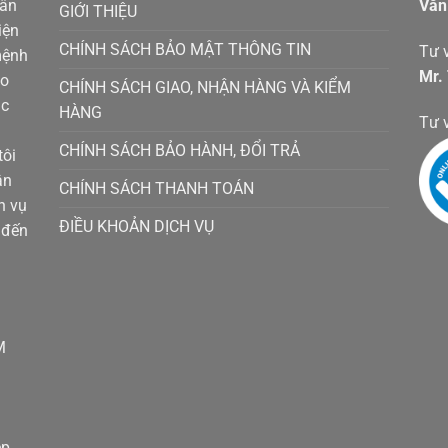
hân
Văn
GIỚI THIỆU
iện
CHÍNH SÁCH BẢO MẬT THÔNG TIN
Tư v
mệnh
Mr.
ho
CHÍNH SÁCH GIAO, NHẬN HÀNG VÀ KIỂM
ác
HÀNG
Tư 
CHÍNH SÁCH BẢO HÀNH, ĐỔI TRẢ
tôi
ận
CHÍNH SÁCH THANH TOÁN
h vụ
ĐIỀU KHOẢN DỊCH VỤ
 đến
M
ệp