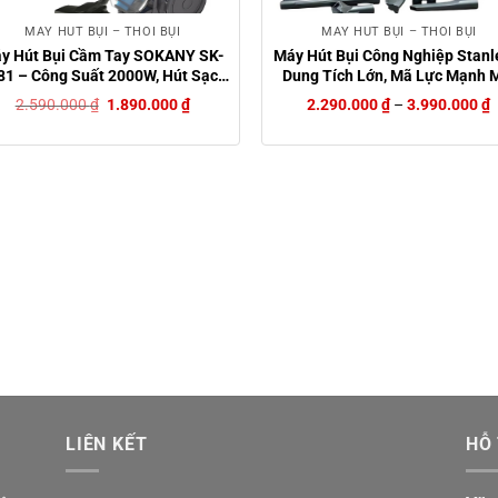
MÁY HÚT BỤI – THỔI BỤI
MÁY HÚT BỤI – THỔI BỤI
y Hút Bụi Cầm Tay SOKANY SK-
Máy Hút Bụi Công Nghiệp Stanl
81 – Công Suất 2000W, Hút Sạch
Dung Tích Lớn, Mã Lực Mạnh 
Từng Ngóc Ngách!
Hiệu Suất Vượt Trội!
Giá
Giá
2.590.000
₫
1.890.000
₫
2.290.000
₫
–
3.990.000
₫
gốc
hiện
là:
tại
2.590.000 ₫.
là:
1.890.000 ₫.
LIÊN KẾT
HỖ