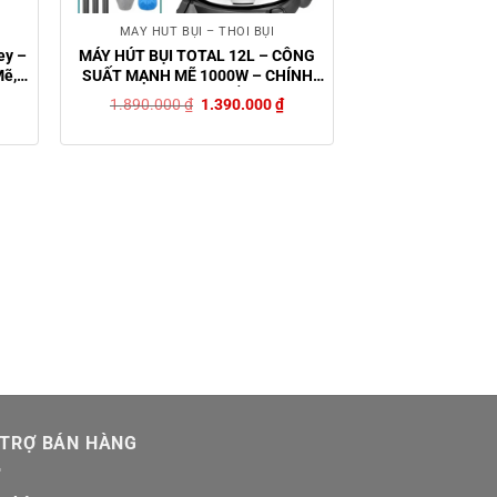
MÁY HÚT BỤI – THỔI BỤI
ey –
MÁY HÚT BỤI TOTAL 12L – CÔNG
Mẽ,
SUẤT MẠNH MẼ 1000W – CHÍNH
HÃNG GIÁ TỐT
Giá
Giá
1.890.000
₫
1.390.000
₫
gốc
hiện
là:
tại
1.890.000 ₫.
là:
1.390.000 ₫.
 TRỢ BÁN HÀNG