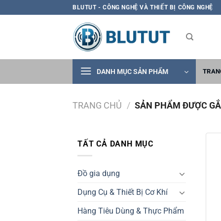
Skip
BLUTUT - CÔNG NGHỆ VÀ THIẾT BỊ CÔNG NGHỆ
to
content
DANH MỤC SẢN PHẨM
TRAN
TRANG CHỦ
/
SẢN PHẨM ĐƯỢC GẮN
TẤT CẢ DANH MỤC
Đồ gia dụng
Dụng Cụ & Thiết Bị Cơ Khí
Hàng Tiêu Dùng & Thực Phẩm