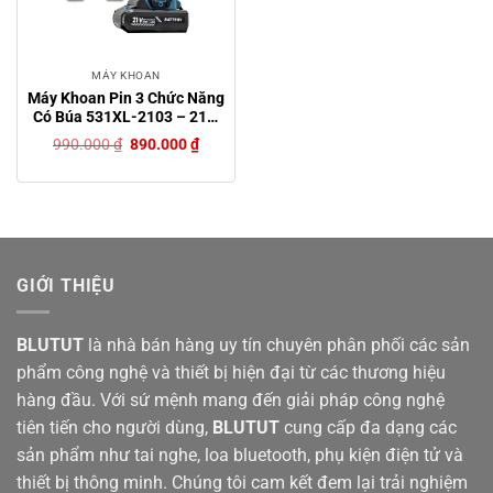
MÁY KHOAN
Máy Khoan Pin 3 Chức Năng
Có Búa 531XL-2103 – 21V,
Ruột Đồng 100%, Đầu Kẹp
Giá
Giá
990.000
₫
890.000
₫
10mm, Tặng Bộ Phụ Kiện 24
gốc
hiện
là:
tại
Chi Tiết
990.000 ₫.
là:
890.000 ₫.
GIỚI THIỆU
BLUTUT
là nhà bán hàng uy tín chuyên phân phối các sản
phẩm công nghệ và thiết bị hiện đại từ các thương hiệu
hàng đầu. Với sứ mệnh mang đến giải pháp công nghệ
tiên tiến cho người dùng,
BLUTUT
cung cấp đa dạng các
sản phẩm như tai nghe, loa bluetooth, phụ kiện điện tử và
thiết bị thông minh. Chúng tôi cam kết đem lại trải nghiệm