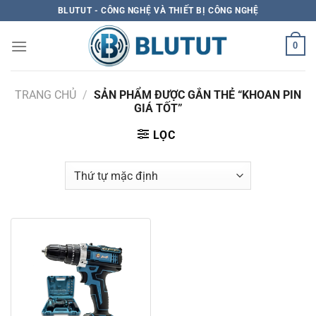
Skip
BLUTUT - CÔNG NGHỆ VÀ THIẾT BỊ CÔNG NGHỆ
to
content
0
TRANG CHỦ
/
SẢN PHẨM ĐƯỢC GẮN THẺ “KHOAN PIN
GIÁ TỐT”
LỌC