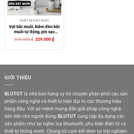
THIẾT BỊ DIỆT MUỖI
Vợt bắt muỗi, kiêm đèn bắt
muỗi tự động, pin sạc
lithium sang trọng
Giá
Giá
329.000
₫
229.000
₫
gốc
hiện
là:
tại
329.000 ₫.
là:
229.000 ₫.
GIỚI THIỆU
BLUTUT
là nhà bán hàng uy tín chuyên phân phối các sản
phẩm công nghệ và thiết bị hiện đại từ các thương hiệu
hàng đầu. Với sứ mệnh mang đến giải pháp công nghệ
tiên tiến cho người dùng,
BLUTUT
cung cấp đa dạng các
sản phẩm như tai nghe, loa bluetooth, phụ kiện điện tử và
thiết bị thông minh. Chúng tôi cam kết đem lại trải nghiệm