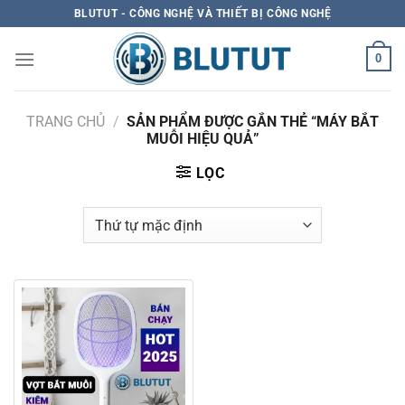
Skip
BLUTUT - CÔNG NGHỆ VÀ THIẾT BỊ CÔNG NGHỆ
to
content
0
TRANG CHỦ
/
SẢN PHẨM ĐƯỢC GẮN THẺ “MÁY BẮT
MUỖI HIỆU QUẢ”
LỌC