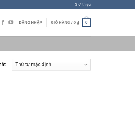
Giới thiệu
0
ĐĂNG NHẬP
GIỎ HÀNG /
0
₫
hất