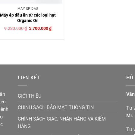
MÁY ÉP DẦU
Máy ép dầu ăn từ các loại hạt
Organic Oil
Giá
Giá
9.220.000
₫
5.700.000
₫
gốc
hiện
là:
tại
9.220.000 ₫.
là:
5.700.000 ₫.
LIÊN KẾT
HỖ
hân
Văn
GIỚI THIỆU
iện
CHÍNH SÁCH BẢO MẬT THÔNG TIN
Tư v
mệnh
Mr.
ho
CHÍNH SÁCH GIAO, NHẬN HÀNG VÀ KIỂM
ác
HÀNG
Tư 