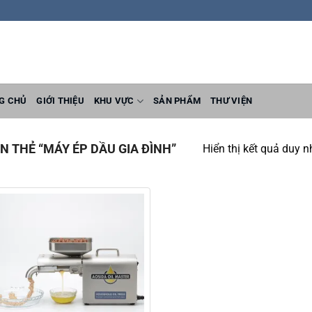
G CHỦ
GIỚI THIỆU
KHU VỰC
SẢN PHẨM
THƯ VIỆN
 THẺ “MÁY ÉP DẦU GIA ĐÌNH”
Hiển thị kết quả duy n