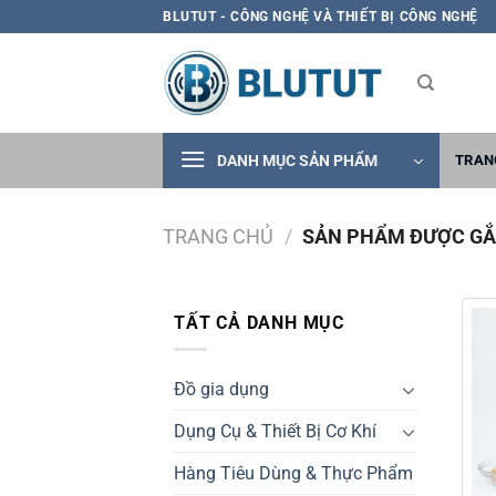
Skip
BLUTUT - CÔNG NGHỆ VÀ THIẾT BỊ CÔNG NGHỆ
to
content
DANH MỤC SẢN PHẨM
TRAN
TRANG CHỦ
/
SẢN PHẨM ĐƯỢC GẮN
TẤT CẢ DANH MỤC
Đồ gia dụng
Dụng Cụ & Thiết Bị Cơ Khí
Hàng Tiêu Dùng & Thực Phẩm