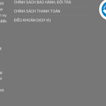
CHÍNH SÁCH BẢO HÀNH, ĐỔI TRẢ
tôi
ận
CHÍNH SÁCH THANH TOÁN
h vụ
ĐIỀU KHOẢN DỊCH VỤ
 đến
M
ệp
hí
ỉnh