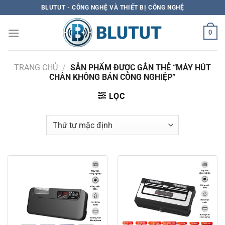
Skip
BLUTUT - CÔNG NGHỆ VÀ THIẾT BỊ CÔNG NGHỆ
to
content
0
TRANG CHỦ
/
SẢN PHẨM ĐƯỢC GẮN THẺ “MÁY HÚT
CHÂN KHÔNG BÁN CÔNG NGHIỆP”
LỌC