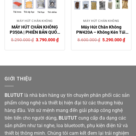
MÁY HÚT CHÂN KHÔNG
MÁY HÚT CHÂN KHÔNG
MÁY HÚT CHÂN KHÔNG
Máy Hút Chân Không
P350A | PHIÊN BẢN QUỐC
PW420A – Không Kén Túi,
TẾ | BÁN CÔNG NGHIỆP
Hút Cực Sâu, Bảo Quản Cực
Giá
Giá
Giá
Giá
5.290.000
₫
3.790.000
₫
8.600.000
₫
5.290.000
₫
Lâu!
gốc
hiện
gốc
hiện
là:
tại
là:
tại
5.290.000 ₫.
là:
8.600.000 ₫.
là:
3.790.000 ₫.
5.290
GIỚI THIỆU
BLUTUT
là nhà bán hàng uy tín chuyên phân phối các sản
phẩm công nghệ và thiết bị hiện đại từ các thương hiệu
hàng đầu. Với sứ mệnh mang đến giải pháp công nghệ
tiên tiến cho người dùng,
BLUTUT
cung cấp đa dạng các
sản phẩm như tai nghe, loa bluetooth, phụ kiện điện tử và
thiết bị thông minh. Chúng tôi cam kết đem lại trải nghiệm