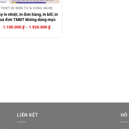
THIẾT BỊ ĐIỆN TỬ & CÔNG NGHỆ
y in nhiệt, in đơn hàng, in bill, in
oá đơn TMĐT không dùng mực
1.100.000
₫
–
1.920.000
₫
LIÊN KẾT
HỖ