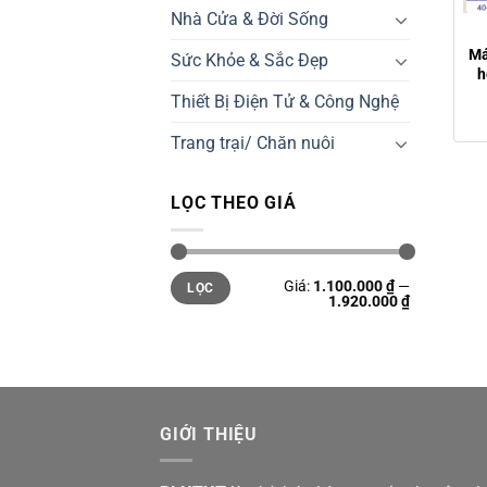
Nhà Cửa & Đời Sống
Má
Sức Khỏe & Sắc Đẹp
h
Thiết Bị Điện Tử & Công Nghệ
Trang trại/ Chăn nuôi
LỌC THEO GIÁ
Giá
Giá
Giá:
1.100.000 ₫
—
LỌC
thấp
cao
1.920.000 ₫
nhất
nhất
GIỚI THIỆU