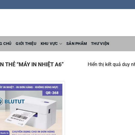
G CHỦ
GIỚI THIỆU
KHU VỰC
SẢN PHẨM
THƯ VIỆN
 THẺ “MÁY IN NHIỆT A6”
Hiển thị kết quả duy n