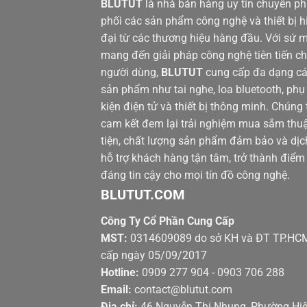
BLUTUT
là nhà bán hàng uy tín chuyên p
phối các sản phẩm công nghệ và thiết bị h
đại từ các thương hiệu hàng đầu. Với sứ 
mang đến giải pháp công nghệ tiên tiến c
người dùng,
BLUTUT
cung cấp đa dạng c
sản phẩm như tai nghe, loa bluetooth, phụ
kiện điện tử và thiết bị thông minh. Chúng 
cam kết đem lại trải nghiệm mua sắm thu
tiện, chất lượng sản phẩm đảm bảo và dịc
hỗ trợ khách hàng tận tâm, trở thành điểm
đáng tin cậy cho mọi tín đồ công nghệ.
BLUTUT.COM
Công Ty Cổ Phần Cung Cấp
MST:
0314609089 do sở KH và ĐT TP.HC
cấp ngày 05/09/2017
Hotline:
0909 277 904 - 0903 706 288
Email:
contact@blutut.com
Địa chỉ:
46 Nguyễn Thị Nhung, Phường Hi