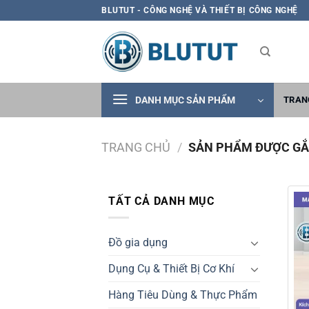
Skip
BLUTUT - CÔNG NGHỆ VÀ THIẾT BỊ CÔNG NGHỆ
to
content
DANH MỤC SẢN PHẨM
TRAN
TRANG CHỦ
/
SẢN PHẨM ĐƯỢC GẮN
TẤT CẢ DANH MỤC
Đồ gia dụng
Dụng Cụ & Thiết Bị Cơ Khí
Hàng Tiêu Dùng & Thực Phẩm