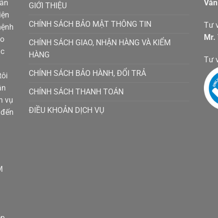
hân
Văn
GIỚI THIỆU
iện
CHÍNH SÁCH BẢO MẬT THÔNG TIN
Tư v
mệnh
Mr.
ho
CHÍNH SÁCH GIAO, NHẬN HÀNG VÀ KIỂM
ác
HÀNG
Tư 
CHÍNH SÁCH BẢO HÀNH, ĐỔI TRẢ
tôi
ận
CHÍNH SÁCH THANH TOÁN
h vụ
ĐIỀU KHOẢN DỊCH VỤ
 đến
M
ệp