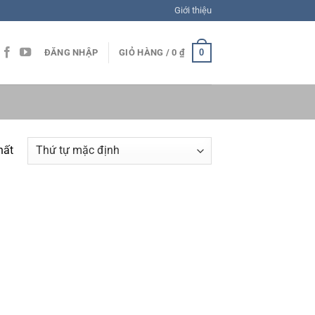
Giới thiệu
0
ĐĂNG NHẬP
GIỎ HÀNG /
0
₫
hất