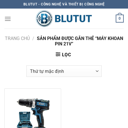
Skip
BLUTUT - CÔNG NGHỆ VÀ THIẾT BỊ CÔNG NGHỆ
to
content
0
TRANG CHỦ
/
SẢN PHẨM ĐƯỢC GẮN THẺ “MÁY KHOAN
PIN 21V”
LỌC