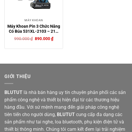
MÁY KHOAN
Máy Khoan Pin 3 Chức Năng
Có Búa 531XL-2103 – 21V,
Ruột Đồng 100%, Đầu Kẹp
Giá
Giá
990.000
₫
890.000
₫
10mm, Tặng Bộ Phụ Kiện 24
gốc
hiện
là:
tại
Chi Tiết
990.000 ₫.
là:
890.000 ₫.
GIỚI THIỆU
BLUTUT
là nhà bán hàng uy tín chuyên phân phối các sản
phẩm công nghệ và thiết bị hiện đại từ các thương hiệu
hàng đầu. Với sứ mệnh mang đến giải pháp công nghệ
tiên tiến cho người dùng,
BLUTUT
cung cấp đa dạng các
sản phẩm như tai nghe, loa bluetooth, phụ kiện điện tử và
thiết bị thông minh. Chúng tôi cam kết đem lại trải nghiệm