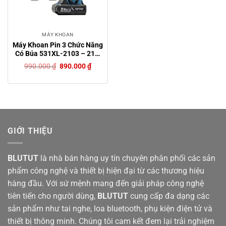
MÁY KHOAN
Máy Khoan Pin 3 Chức Năng
Có Búa 531XL-2103 – 21V,
Ruột Đồng 100%, Đầu Kẹp
Giá
Giá
990.000
₫
890.000
₫
10mm, Tặng Bộ Phụ Kiện 24
gốc
hiện
là:
tại
Chi Tiết
990.000 ₫.
là:
890.000 ₫.
GIỚI THIỆU
BLUTUT
là nhà bán hàng uy tín chuyên phân phối các sản
phẩm công nghệ và thiết bị hiện đại từ các thương hiệu
hàng đầu. Với sứ mệnh mang đến giải pháp công nghệ
tiên tiến cho người dùng,
BLUTUT
cung cấp đa dạng các
sản phẩm như tai nghe, loa bluetooth, phụ kiện điện tử và
thiết bị thông minh. Chúng tôi cam kết đem lại trải nghiệm