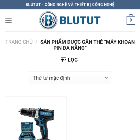
Skip
BLUTUT - CÔNG NGHỆ VÀ THIẾT BỊ CÔNG NGHỆ
to
content
0
TRANG CHỦ
/
SẢN PHẨM ĐƯỢC GẮN THẺ “MÁY KHOAN
PIN ĐA NĂNG”
LỌC