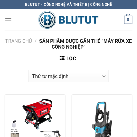
Skip
BLUTUT - CÔNG NGHỆ VÀ THIẾT BỊ CÔNG NGHỆ
to
content
0
TRANG CHỦ
/
SẢN PHẨM ĐƯỢC GẮN THẺ “MÁY RỬA XE
CÔNG NGHIỆP”
LỌC