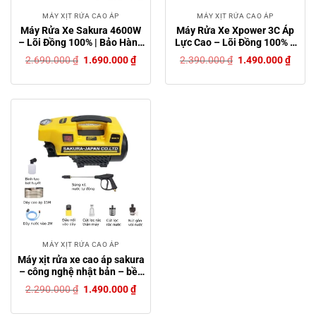
MÁY XỊT RỬA CAO ÁP
MÁY XỊT RỬA CAO ÁP
Máy Rửa Xe Sakura 4600W
Máy Rửa Xe Xpower 3C Áp
– Lõi Đồng 100% | Bảo Hành
Lực Cao – Lõi Đồng 100% –
12 Tháng | Tặng Kèm Bình
Máy Rửa Xe Mini Bảo Hành
Giá
Giá
Giá
Giá
2.690.000
₫
1.690.000
₫
2.390.000
₫
1.490.000
₫
Bọt Tuyết
12 Tháng – Máy Xịt Rửa Gia
gốc
hiện
gốc
hiện
là:
tại
là:
tại
Đình Tặng Bình Bọt
2.690.000 ₫.
là:
2.390.000 ₫.
là:
1.690.000 ₫.
1.490
MÁY XỊT RỬA CAO ÁP
Máy xịt rửa xe cao áp sakura
– công nghệ nhật bản – bền
bỉ, mạnh mẽ, thiết kế chống
Giá
Giá
2.290.000
₫
1.490.000
₫
hở điện an toàn
gốc
hiện
là:
tại
2.290.000 ₫.
là: