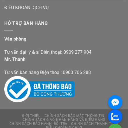
ĐIỀU KHOẢN DỊCH VỤ
HỖ TRỢ BÁN HÀNG
Văn phòng
Tư vấn đại lý & sỉ Điện thoại: 0909 277 904
Mr. Thanh
Tư vấn bán hàng Điện thoại: 0903 706 288
GIỚI THIỆU
CHÍNH SÁCH BẢO MẬT THÔNG TIN
CHÍNH SÁCH GIAO, NHẬN HÀNG VÀ KIỂM HÀNG
CHÍNH SÁCH BẢO HÀNH, ĐỔI TRẢ
CHÍNH SÁCH THANH TOÁN
ĐIỀU KHOẢN DỊCH VỤ