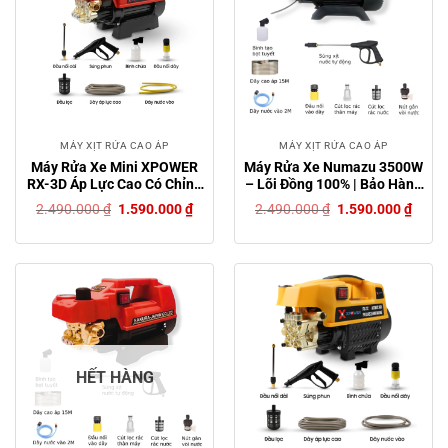
MÁY XỊT RỬA CAO ÁP
MÁY XỊT RỬA CAO ÁP
Máy Rửa Xe Mini XPOWER
Máy Rửa Xe Numazu 3500W
RX-3D Áp Lực Cao Có Chỉnh
– Lõi Đồng 100% | Bảo Hành
Áp, Lõi Đồng Cực Khỏe –
12 Tháng | Tặng Kèm Bình
Giá
Giá
Giá
Giá
2.490.000
₫
1.590.000
₫
2.490.000
₫
1.590.000
₫
tặng kèm bình bọt tuyết
Bọt Tuyết
gốc
hiện
gốc
hiện
là:
tại
là:
tại
2.490.000 ₫.
là:
2.490.000 ₫.
là:
1.590.000 ₫.
1.590
HẾT HÀNG