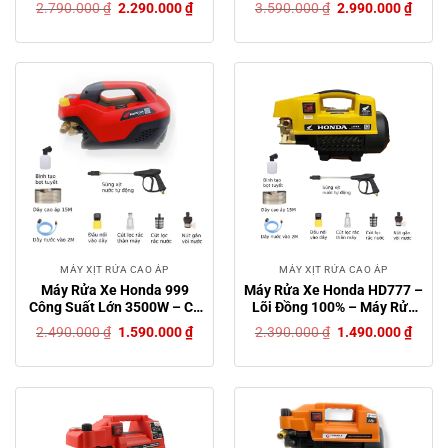
Giá
Giá
Giá
Giá
2.790.000
₫
2.290.000
₫
3.590.000
₫
2.990.000
₫
gốc
hiện
gốc
hiện
là:
tại
là:
tại
2.790.000 ₫.
là:
3.590.000 ₫.
là:
2.290.000 ₫.
2.990
MÁY XỊT RỬA CAO ÁP
MÁY XỊT RỬA CAO ÁP
Máy Rửa Xe Honda 999
Máy Rửa Xe Honda HD777 –
Công Suất Lớn 3500W – Có
Lõi Đồng 100% – Máy Rửa
Chỉnh Áp, Công Nghệ Mới
Xe Mini Bảo Hành 24 Tháng
Giá
Giá
Giá
Giá
2.490.000
₫
1.590.000
₫
2.390.000
₫
1.490.000
₫
Nhất 2024 – Bảo Hành 12
– Máy Xịt Rửa Gia Đình
gốc
hiện
gốc
hiện
là:
tại
là:
tại
Tháng Chính Hãng
Tặng Bình Bọt Tuyết
2.490.000 ₫.
là:
2.390.000 ₫.
là:
1.590.000 ₫.
1.490