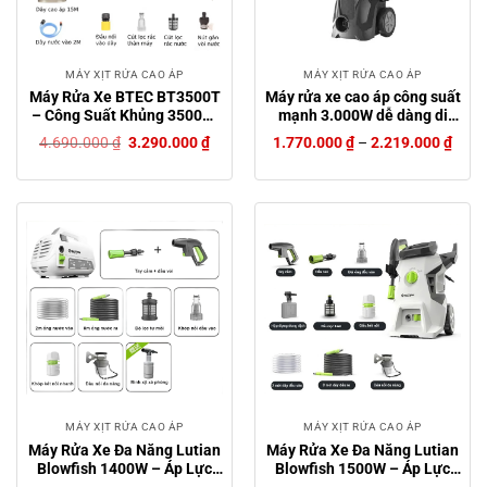
MÁY XỊT RỬA CAO ÁP
MÁY XỊT RỬA CAO ÁP
Máy Rửa Xe BTEC BT3500T
Máy rửa xe cao áp công suất
– Công Suất Khủng 3500W,
mạnh 3.000W dễ dàng di
Có Chỉnh Áp, Motor Dây
chuyển với bánh xe
Giá
Giá
4.690.000
₫
3.290.000
₫
1.770.000
₫
–
2.219.000
₫
Đồng
gốc
hiện
là:
tại
4.690.000 ₫.
là:
3.290.000 ₫.
MÁY XỊT RỬA CAO ÁP
MÁY XỊT RỬA CAO ÁP
Máy Rửa Xe Đa Năng Lutian
Máy Rửa Xe Đa Năng Lutian
Blowfish 1400W – Áp Lực
Blowfish 1500W – Áp Lực
Cao, Tiện Lợi, Đa Dụng
Cao, Tiện Lợi, Đa Dụng