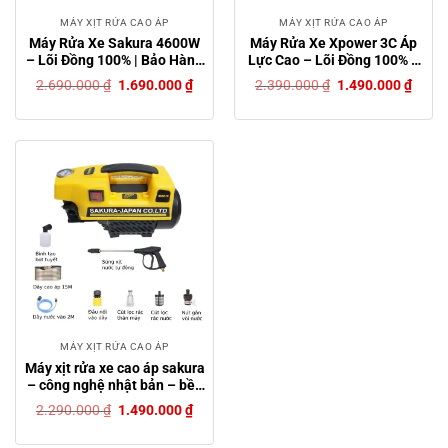
MÁY XỊT RỬA CAO ÁP
MÁY XỊT RỬA CAO ÁP
Máy Rửa Xe Sakura 4600W
Máy Rửa Xe Xpower 3C Áp
– Lõi Đồng 100% | Bảo Hành
Lực Cao – Lõi Đồng 100% –
12 Tháng | Tặng Kèm Bình
Máy Rửa Xe Mini Bảo Hành
Giá
Giá
Giá
Giá
2.690.000
₫
1.690.000
₫
2.390.000
₫
1.490.000
₫
Bọt Tuyết
12 Tháng – Máy Xịt Rửa Gia
gốc
hiện
gốc
hiện
là:
tại
là:
tại
Đình Tặng Bình Bọt
2.690.000 ₫.
là:
2.390.000 ₫.
là:
1.690.000 ₫.
1.490
MÁY XỊT RỬA CAO ÁP
Máy xịt rửa xe cao áp sakura
– công nghệ nhật bản – bền
bỉ, mạnh mẽ, thiết kế chống
Giá
Giá
2.290.000
₫
1.490.000
₫
hở điện an toàn
gốc
hiện
là:
tại
2.290.000 ₫.
là: