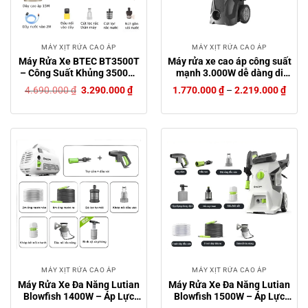
MÁY XỊT RỬA CAO ÁP
MÁY XỊT RỬA CAO ÁP
Máy Rửa Xe BTEC BT3500T
Máy rửa xe cao áp công suất
– Công Suất Khủng 3500W,
mạnh 3.000W dễ dàng di
Có Chỉnh Áp, Motor Dây
chuyển với bánh xe
Giá
Giá
4.690.000
₫
3.290.000
₫
1.770.000
₫
–
2.219.000
₫
Đồng
gốc
hiện
là:
tại
4.690.000 ₫.
là:
3.290.000 ₫.
MÁY XỊT RỬA CAO ÁP
MÁY XỊT RỬA CAO ÁP
Máy Rửa Xe Đa Năng Lutian
Máy Rửa Xe Đa Năng Lutian
Blowfish 1400W – Áp Lực
Blowfish 1500W – Áp Lực
Cao, Tiện Lợi, Đa Dụng
Cao, Tiện Lợi, Đa Dụng