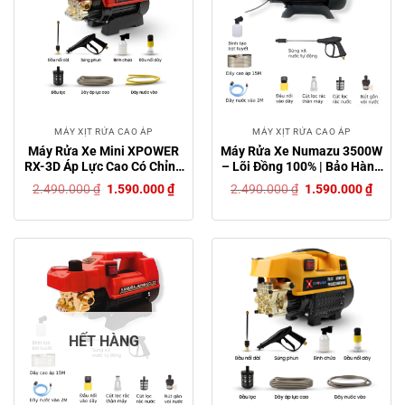
MÁY XỊT RỬA CAO ÁP
MÁY XỊT RỬA CAO ÁP
Máy Rửa Xe Mini XPOWER
Máy Rửa Xe Numazu 3500W
RX-3D Áp Lực Cao Có Chỉnh
– Lõi Đồng 100% | Bảo Hành
Áp, Lõi Đồng Cực Khỏe –
12 Tháng | Tặng Kèm Bình
Giá
Giá
Giá
Giá
2.490.000
₫
1.590.000
₫
2.490.000
₫
1.590.000
₫
tặng kèm bình bọt tuyết
Bọt Tuyết
gốc
hiện
gốc
hiện
là:
tại
là:
tại
2.490.000 ₫.
là:
2.490.000 ₫.
là:
1.590.000 ₫.
1.590
HẾT HÀNG