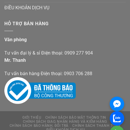
ĐIỀU KHOẢN DỊCH VỤ
HỖ TRỢ BÁN HÀNG
Văn phòng
Tư vấn đại lý & sỉ Điện thoại: 0909 277 904
Mr. Thanh
Tư vấn bán hàng Điện thoại: 0903 706 288
GIỚI THIỆU
CHÍNH SÁCH BẢO MẬT THÔNG TIN
CHÍNH SÁCH GIAO, NHẬN HÀNG VÀ KIỂM HÀNG
CHÍNH SÁCH BẢO HÀNH, ĐỔI TRẢ
CHÍNH SÁCH THANH TOÁN
ĐIỀU KHOẢN DỊCH VỤ