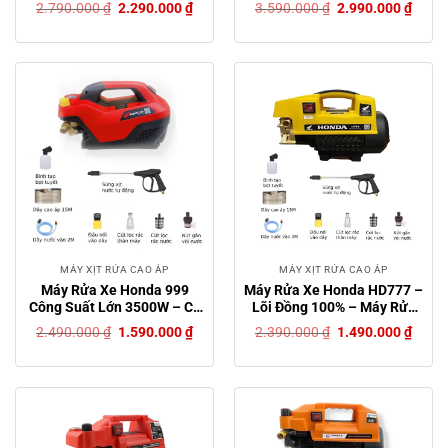
Giá
Giá
Giá
Giá
2.790.000
₫
2.290.000
₫
3.590.000
₫
2.990.000
₫
gốc
hiện
gốc
hiện
là:
tại
là:
tại
2.790.000 ₫.
là:
3.590.000 ₫.
là:
2.290.000 ₫.
2.990
MÁY XỊT RỬA CAO ÁP
MÁY XỊT RỬA CAO ÁP
Máy Rửa Xe Honda 999
Máy Rửa Xe Honda HD777 –
Công Suất Lớn 3500W – Có
Lõi Đồng 100% – Máy Rửa
Chỉnh Áp, Công Nghệ Mới
Xe Mini Bảo Hành 24 Tháng
Giá
Giá
Giá
Giá
2.490.000
₫
1.590.000
₫
2.390.000
₫
1.490.000
₫
Nhất 2024 – Bảo Hành 12
– Máy Xịt Rửa Gia Đình
gốc
hiện
gốc
hiện
là:
tại
là:
tại
Tháng Chính Hãng
Tặng Bình Bọt Tuyết
2.490.000 ₫.
là:
2.390.000 ₫.
là:
1.590.000 ₫.
1.490