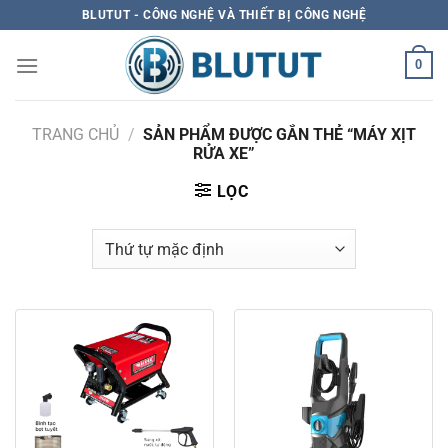
Skip
BLUTUT - CÔNG NGHỆ VÀ THIẾT BỊ CÔNG NGHỆ
to
content
0
TRANG CHỦ
/
SẢN PHẨM ĐƯỢC GẮN THẺ “MÁY XỊT
RỬA XE”
LỌC