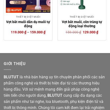
THIẾT BỊ DIỆT MUỖI
THIẾT BỊ DIỆT MUỖI
Vợt bắt muỗi dẫn dụ muỗi tự
Vợt bắt muỗi, côn trùng tự
động
động loại thường
Giá
Giá
119.000
₫
–
159.000
₫
159.000
₫
129.000
₫
gốc
hiện
là:
tại
159.000 ₫.
là:
129.000
GIỚI THIỆU
BLUTUT
là nhà bán hàng uy tín chuyên phân phối các sản
phẩm công nghệ và thiết bị hiện đại từ các thương hiệu
hàng đầu. Với sứ mệnh mang đến giải pháp công nghệ
tiên tiến cho người dùng,
BLUTUT
cung cấp đa dạng các
sản phẩm như tai nghe, loa bluetooth, phụ kiện điện tử và
thiết bị thông minh. Chúng tôi cam kết đem lại trải nghiệm