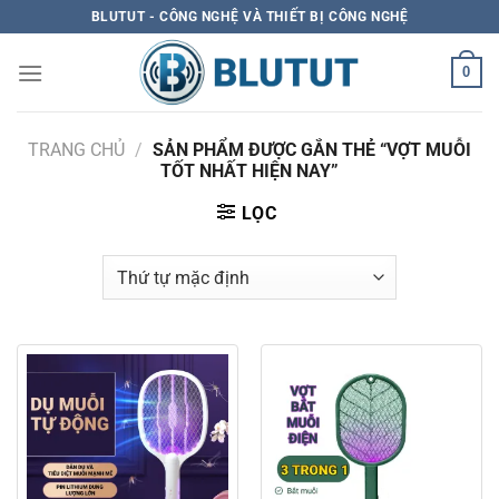
Skip
BLUTUT - CÔNG NGHỆ VÀ THIẾT BỊ CÔNG NGHỆ
to
content
0
TRANG CHỦ
/
SẢN PHẨM ĐƯỢC GẮN THẺ “VỢT MUỖI
TỐT NHẤT HIỆN NAY”
LỌC