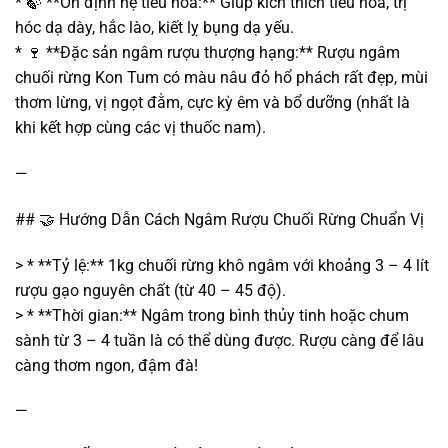
* 🍃 **Ổn định hệ tiêu hóa:** Giúp kích thích tiêu hóa, trị
hóc dạ dày, hắc lào, kiết lỵ bụng dạ yếu.
* 🍷 **Đặc sản ngâm rượu thượng hạng:** Rượu ngâm
chuối rừng Kon Tum có màu nâu đỏ hổ phách rất đẹp, mùi
thơm lừng, vị ngọt đằm, cực kỳ êm và bổ dưỡng (nhất là
khi kết hợp cùng các vị thuốc nam).
—
## 🤝 Hướng Dẫn Cách Ngâm Rượu Chuối Rừng Chuẩn Vị
> * **Tỷ lệ:** 1kg chuối rừng khô ngâm với khoảng 3 – 4 lít
rượu gạo nguyên chất (từ 40 – 45 độ).
> * **Thời gian:** Ngâm trong bình thủy tinh hoặc chum
sành từ 3 – 4 tuần là có thể dùng được. Rượu càng để lâu
càng thơm ngon, đậm đà!
—