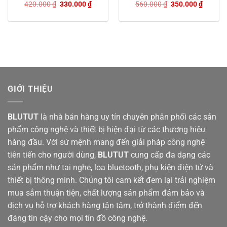
Giá
Giá
Giá
Giá
420.000
₫
330.000
₫
560.000
₫
350.000
₫
NHIỆT GIẢI ĐỘC TỪ ĐẠI
NGỌT THANH SIÊU HIẾM
gốc
hiện
gốc
hiện
là:
tại
là:
tại
NGÀN
(100% TỰ NHIÊN)
420.000 ₫.
là:
560.000 ₫.
là:
00 ₫.
330.000 ₫.
350.000
GIỚI THIỆU
BLUTUT
là nhà bán hàng uy tín chuyên phân phối các sản
phẩm công nghệ và thiết bị hiện đại từ các thương hiệu
hàng đầu. Với sứ mệnh mang đến giải pháp công nghệ
tiên tiến cho người dùng,
BLUTUT
cung cấp đa dạng các
sản phẩm như tai nghe, loa bluetooth, phụ kiện điện tử và
thiết bị thông minh. Chúng tôi cam kết đem lại trải nghiệm
mua sắm thuận tiện, chất lượng sản phẩm đảm bảo và
dịch vụ hỗ trợ khách hàng tận tâm, trở thành điểm đến
đáng tin cậy cho mọi tín đồ công nghệ.