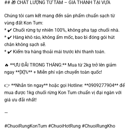
## 🎁 CHẤT LƯỢNG TỪ TÂM – GIÁ THÀNH TẠI VỰA
Chúng tôi cam kết mang đến sản phẩm chuẩn sạch từ
vùng đất Kon Tum:
* ✔️ Chuối rừng tự nhiên 100%, không pha tạp chuối nhà.
* ✔️ Hàng khô ráo, không ẩm mốc, bao bì đóng gói hút
chân không sạch sẽ.
* ✔️ Kiểm tra hàng thoải mái trước khi thanh toán.
🔥 **ƯU ĐÃI TRONG THÁNG:** Mua từ 2kg trở lên giảm
ngay **[X]%** + Miễn phí vận chuyển toàn quốc!
👉 **Nhắn tin ngay** hoặc gọi Hotline: **0909277904** để
mua được 1kg chuối rừng Kon Tum chuẩn vị đại ngàn với
giá ưu đãi nhất!
—
#ChuoiRungKonTum #ChuoiHotRung #ChuoiRungKho