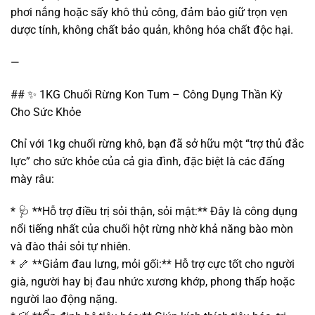
phơi nắng hoặc sấy khô thủ công, đảm bảo giữ trọn vẹn
dược tính, không chất bảo quản, không hóa chất độc hại.
—
## ✨ 1KG Chuối Rừng Kon Tum – Công Dụng Thần Kỳ
Cho Sức Khỏe
Chỉ với 1kg chuối rừng khô, bạn đã sở hữu một “trợ thủ đắc
lực” cho sức khỏe của cả gia đình, đặc biệt là các đấng
mày râu:
* 🩺 **Hỗ trợ điều trị sỏi thận, sỏi mật:** Đây là công dụng
nổi tiếng nhất của chuối hột rừng nhờ khả năng bào mòn
và đào thải sỏi tự nhiên.
* 🦴 **Giảm đau lưng, mỏi gối:** Hỗ trợ cực tốt cho người
già, người hay bị đau nhức xương khớp, phong thấp hoặc
người lao động nặng.