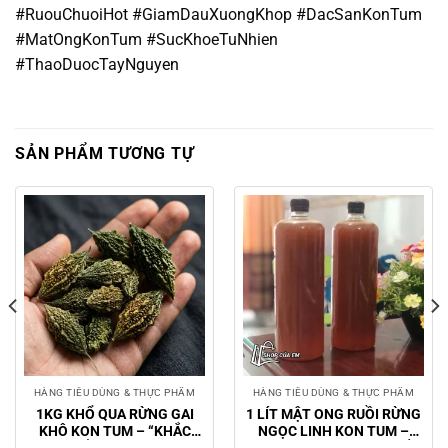
#RuouChuoiHot #GiamDauXuongKhop #DacSanKonTum
#MatOngKonTum #SucKhoeTuNhien
#ThaoDuocTayNguyen
SẢN PHẨM TƯƠNG TỰ
HÀNG TIÊU DÙNG & THỰC PHẨM
HÀNG TIÊU DÙNG & THỰC PHẨM
1KG KHỔ QUA RỪNG GAI
1 LÍT MẬT ONG RUỒI RỪNG
KHÔ KON TUM – “KHẮC
NGỌC LINH KON TUM –
TINH” TIỂU ĐƯỜNG, THANH
MẬT RỪNG NGUYÊN CHẤT,