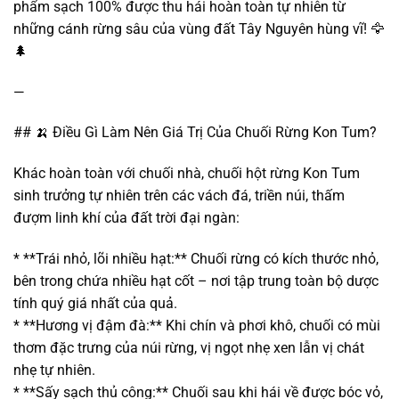
phẩm sạch 100% được thu hái hoàn toàn tự nhiên từ
những cánh rừng sâu của vùng đất Tây Nguyên hùng vĩ! 🦅
🌲
—
## 🍌 Điều Gì Làm Nên Giá Trị Của Chuối Rừng Kon Tum?
Khác hoàn toàn với chuối nhà, chuối hột rừng Kon Tum
sinh trưởng tự nhiên trên các vách đá, triền núi, thấm
đượm linh khí của đất trời đại ngàn:
* **Trái nhỏ, lõi nhiều hạt:** Chuối rừng có kích thước nhỏ,
bên trong chứa nhiều hạt cốt – nơi tập trung toàn bộ dược
tính quý giá nhất của quả.
* **Hương vị đậm đà:** Khi chín và phơi khô, chuối có mùi
thơm đặc trưng của núi rừng, vị ngọt nhẹ xen lẫn vị chát
nhẹ tự nhiên.
* **Sấy sạch thủ công:** Chuối sau khi hái về được bóc vỏ,