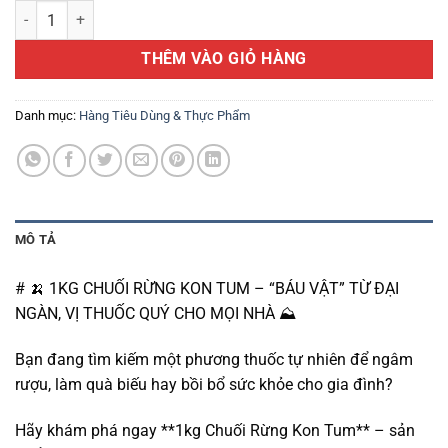
1KG CHUỐI RỪNG KON TUM - "BÁU VẬT" TỪ ĐẠI NGÀN, VỊ THUỐC Q
là:
tại
150.000 ₫.
là:
THÊM VÀO GIỎ HÀNG
75.000 ₫.
Danh mục:
Hàng Tiêu Dùng & Thực Phẩm
MÔ TẢ
# 🍌 1KG CHUỐI RỪNG KON TUM – “BÁU VẬT” TỪ ĐẠI
NGÀN, VỊ THUỐC QUÝ CHO MỌI NHÀ ⛰️
Bạn đang tìm kiếm một phương thuốc tự nhiên để ngâm
rượu, làm quà biếu hay bồi bổ sức khỏe cho gia đình?
Hãy khám phá ngay **1kg Chuối Rừng Kon Tum** – sản