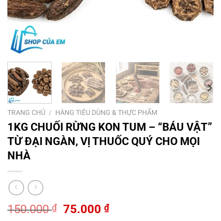
TRANG CHỦ
/
HÀNG TIÊU DÙNG & THỰC PHẨM
1KG CHUỐI RỪNG KON TUM – “BÁU VẬT”
TỪ ĐẠI NGÀN, VỊ THUỐC QUÝ CHO MỌI
NHÀ
Giá
Giá
150.000
₫
75.000
₫
gốc
hiện