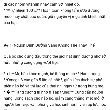
đi các nhóm vitamin nhạy cảm với nhiệt độ.
* **Tự nhiên 100%:** Hoàn toàn không tẩm ướp đường,
muối hay chất bảo quản, giữ nguyên vị mộc tinh khiết nhất
của hạt.
—
## ✨ Nguồn Dinh Dưỡng Vàng Không Thể Thay Thế
Quả óc chó đứng đầu trong thế giới hạt dinh dưỡng nhờ sở
hữu những công dụng vượt trội:
* 👶 **Mẹ bầu khỏe mạnh, bé thông minh:** Hàm lượng
**Omega-3 cao gấp 5 lần cá hồi**, giúp kích thích sự phát
triển não bộ và thị lực của thai nhi ngay từ trong bụng mẹ.
* 🧠 **Tăng cường trí nhớ & Tập trung:** Cung cấp nguồn
năng lượng sạch cho não bộ, giảm căng thẳng, mệt mỏi ở
người làm việc văn phòng và học sinh, sinh viên áp lực học