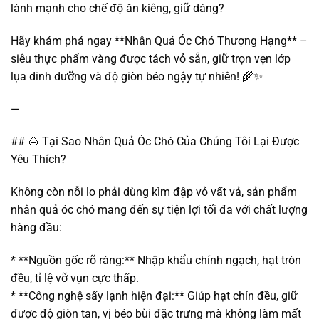
lành mạnh cho chế độ ăn kiêng, giữ dáng?
Hãy khám phá ngay **Nhân Quả Óc Chó Thượng Hạng** –
siêu thực phẩm vàng được tách vỏ sẵn, giữ trọn vẹn lớp
lụa dinh dưỡng và độ giòn béo ngậy tự nhiên! 🌾✨
—
## 🌰 Tại Sao Nhân Quả Óc Chó Của Chúng Tôi Lại Được
Yêu Thích?
Không còn nỗi lo phải dùng kìm đập vỏ vất vả, sản phẩm
nhân quả óc chó mang đến sự tiện lợi tối đa với chất lượng
hàng đầu:
* **Nguồn gốc rõ ràng:** Nhập khẩu chính ngạch, hạt tròn
đều, tỉ lệ vỡ vụn cực thấp.
* **Công nghệ sấy lạnh hiện đại:** Giúp hạt chín đều, giữ
được độ giòn tan, vị béo bùi đặc trưng mà không làm mất