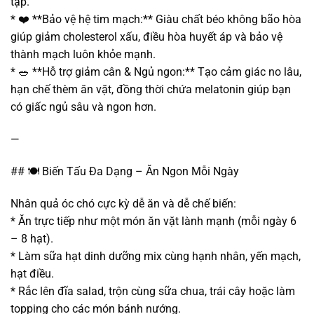
tập.
* ❤️ **Bảo vệ hệ tim mạch:** Giàu chất béo không bão hòa
giúp giảm cholesterol xấu, điều hòa huyết áp và bảo vệ
thành mạch luôn khỏe mạnh.
* 🥗 **Hỗ trợ giảm cân & Ngủ ngon:** Tạo cảm giác no lâu,
hạn chế thèm ăn vặt, đồng thời chứa melatonin giúp bạn
có giấc ngủ sâu và ngon hơn.
—
## 🍽️ Biến Tấu Đa Dạng – Ăn Ngon Mỗi Ngày
Nhân quả óc chó cực kỳ dễ ăn và dễ chế biến:
* Ăn trực tiếp như một món ăn vặt lành mạnh (mỗi ngày 6
– 8 hạt).
* Làm sữa hạt dinh dưỡng mix cùng hạnh nhân, yến mạch,
hạt điều.
* Rắc lên đĩa salad, trộn cùng sữa chua, trái cây hoặc làm
topping cho các món bánh nướng.