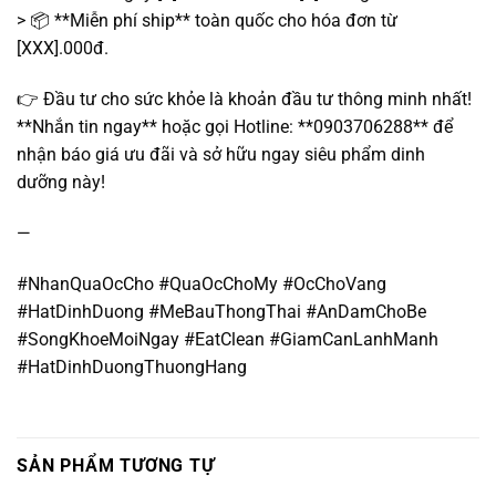
> 📦 **Miễn phí ship** toàn quốc cho hóa đơn từ
[XXX].000đ.
👉 Đầu tư cho sức khỏe là khoản đầu tư thông minh nhất!
**Nhắn tin ngay** hoặc gọi Hotline: **0903706288** để
nhận báo giá ưu đãi và sở hữu ngay siêu phẩm dinh
dưỡng này!
—
#NhanQuaOcCho #QuaOcChoMy #OcChoVang
#HatDinhDuong #MeBauThongThai #AnDamChoBe
#SongKhoeMoiNgay #EatClean #GiamCanLanhManh
#HatDinhDuongThuongHang
SẢN PHẨM TƯƠNG TỰ