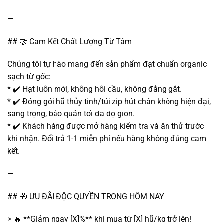
—
## 🤝 Cam Kết Chất Lượng Từ Tâm
Chúng tôi tự hào mang đến sản phẩm đạt chuẩn organic
sạch từ gốc:
* ✔️ Hạt luôn mới, không hôi dầu, không đắng gắt.
* ✔️ Đóng gói hũ thủy tinh/túi zip hút chân không hiện đại,
sang trọng, bảo quản tối đa độ giòn.
* ✔️ Khách hàng được mở hàng kiểm tra và ăn thử trước
khi nhận. Đổi trả 1-1 miễn phí nếu hàng không đúng cam
kết.
—
## 🎁 ƯU ĐÃI ĐỘC QUYỀN TRONG HÔM NAY
> 🔥 **Giảm ngay [X]%** khi mua từ [X] hũ/kg trở lên!