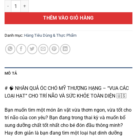
NHÂN QUẢ ÓC CHÓ MỸ THƯỢNG HẠNG - "VUA CÁC LOẠI HẠT" CHO T
là:
tại
390.000 ₫.
là:
THÊM VÀO GIỎ HÀNG
260.000 ₫.
Danh mục:
Hàng Tiêu Dùng & Thực Phẩm
MÔ TẢ
# 🧠 NHÂN QUẢ ÓC CHÓ MỸ THƯỢNG HẠNG – “VUA CÁC
LOẠI HẠT” CHO TRÍ NÃO VÀ SỨC KHỎE TOÀN DIỆN 🇺🇸
Bạn muốn tìm một món ăn vặt vừa thơm ngon, vừa tốt cho
trí não của con yêu? Bạn đang trong thai kỳ và muốn bổ
sung dưỡng chất tốt nhất cho bé đón đầu thông minh?
Hay đơn giản là bạn đang tìm một loại hạt dinh dưỡng