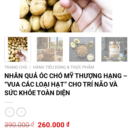
TRANG CHỦ
/
HÀNG TIÊU DÙNG & THỰC PHẨM
NHÂN QUẢ ÓC CHÓ MỸ THƯỢNG HẠNG –
“VUA CÁC LOẠI HẠT” CHO TRÍ NÃO VÀ
SỨC KHỎE TOÀN DIỆN
Giá
Giá
390.000
₫
260.000
₫
gốc
hiện